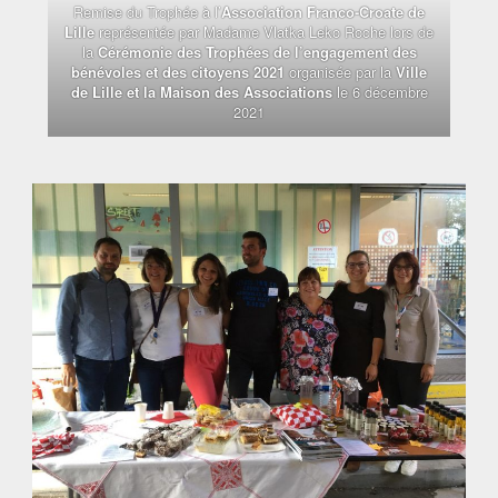
Remise du Trophée à l’
Association Franco-Croate de
Lille
représentée par Madame Vlatka Leko Roche lors de
la
Cérémonie des Trophées de l’engagement des
bénévoles et des citoyens 2021
organisée par la
Ville
de Lille et la Maison des Associations
le 6 décembre
2021