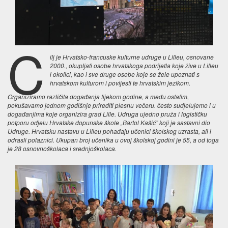
C
ilj je Hrvatsko-francuske kulturne udruge u Lilleu, osnovane
2000., okupljati osobe hrvatskoga podrijetla koje žive u Lilleu
i okolici, kao i sve druge osobe koje se žele upoznati s
hrvatskom kulturom i povijesti te hrvatskim jezikom.
Organiziramo različita događanja tijekom godine, a među ostalim,
pokušavamo jednom godišnje prirediti plesnu večeru. često sudjelujemo i u
događanjima koje organizira grad Lille. Udruga ujedno pruža i logističku
potporu odjelu Hrvatske dopunske škole „Bartol Kašić” koji je sastavni dio
Udruge. Hrvatsku nastavu u Lilleu pohađaju učenici školskog uzrasta, ali i
odrasli polaznici. Ukupan broj učenika u ovoj školskoj godini je 55, a od toga
je 28 osnovnoškolaca i srednjoškolaca.