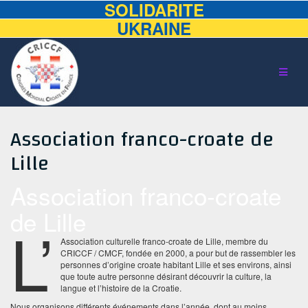
SOLIDARITE
UKRAINE
Aller
au
contenu
Association franco-croate de
Lille
Association franco-croate
de Lille
L’
Association culturelle franco-croate de Lille, membre du
CRICCF / CMCF, fondée en 2000, a pour but de rassembler les
personnes d’origine croate habitant Lille et ses environs, ainsi
que toute autre personne désirant découvrir la culture, la
langue et l’histoire de la Croatie.
Nous organisons différents événements dans l’année, dont au moins