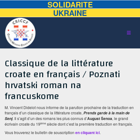
SOLIDARITE
UKRAINE
Aller
au
contenu
Classique de la littérature
croate en français / Poznati
hrvatski roman na
francuskome
M. Vincent Didelot nous informe de la parution prochaine de la traduction en
français d’un classique de la littérature croate,
Prends garde à la main de
.
Il s’agit d’un des romans les plus connus d’
August Šenoa
, le grand
Senj
ème
écrivain croate du 19
siècle dont c’est la première traduction en français.
Vous trouverez le bulletin de souscription
en cliquant ici
.