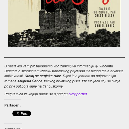
U nastavku vam prosljeđujemo vrlo zanimljivu informaciju g- Vincenta
Didelota o skorašnjem izlasku francuskog prijevoda klasičnog djela hrvatske
književnosti,
. Riječ je o jednom od najpoznatijih
Čuvaj se senjske ruke
romana
, velikog hrvatskog pisca XIX stoljeća koji se ovdje
Augusta Šenoe
po prvi put pojavljuje na francuskome.
Pretplatnica za knjigu nalazi se u prilogu
.
ovoj poruci
Partager :