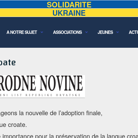
SOLIDARITE
UKRAINE
A NOTRE SUJET
ASSOCIATIONS
JEUNES
ACT
oate
geons la nouvelle de l’adoption finale,
gue croate.
nde importance pour la préservation de la langue cro