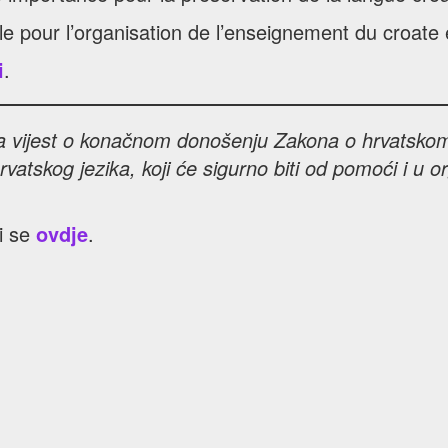
le pour l’organisation de l’enseignement du croate
i
.
a vijest o konačnom donošenju Zakona o hrvatskom 
skog jezika, koji će sigurno biti od pomoći i u or
i se
ovdje
.