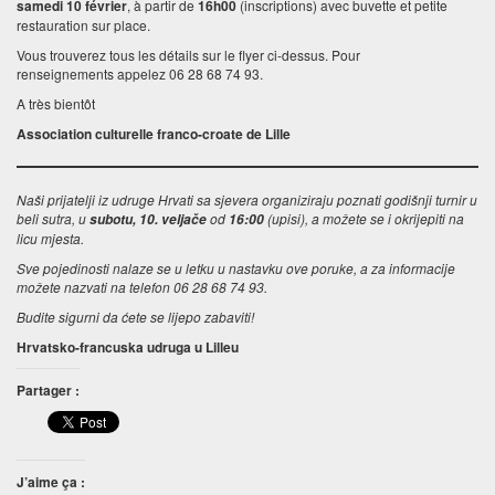
samedi 10 février
, à partir de
16h00
(inscriptions) avec buvette et petite
restauration sur place.
Vous trouverez tous les détails sur le flyer ci-dessus. Pour
renseignements appelez 06 28 68 74 93.
A très bientôt
Association culturelle franco-croate de Lille
Naši prijatelji iz udruge Hrvati sa sjevera organiziraju poznati godišnji turnir u
beli sutra, u
od
(upisi), a možete se i okrijepiti na
subotu, 10. veljače
16:00
licu mjesta.
Sve pojedinosti nalaze se u letku u nastavku ove poruke, a za informacije
možete nazvati na telefon 06 28 68 74 93.
Budite sigurni da ćete se lijepo zabaviti!
Hrvatsko-francuska udruga u Lilleu
Partager :
J’aime ça :